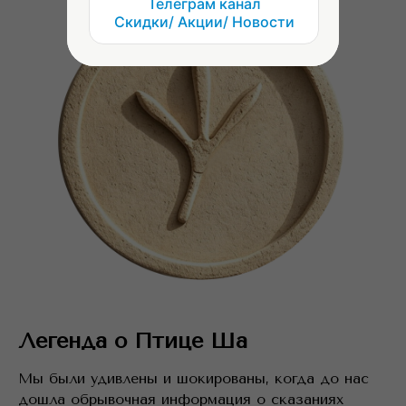
Телеграм канал
Скидки/ Акции/ Новости
Легенда о Птице Ша
Мы были удивлены и шокированы, когда до нас
дошла обрывочная информация о сказаниях