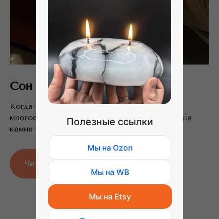
Сон Антона Шахова
Когда-то мне приснился этот сон. Который
многое предопределил в моей судьбе. И наши
Полезные ссылки
камни во многом результат этого сна..
Мы на Ozon
Читать сон
Мы на WB
Мы на Etsy