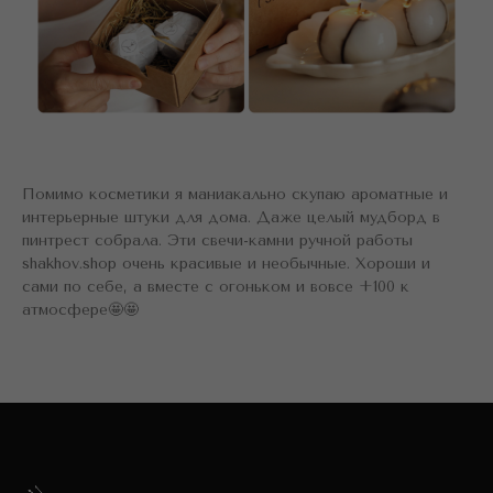
Помимо косметики я маниакально скупаю ароматные и
интерьерные штуки для дома. Даже целый мудборд в
пинтрест собрала. Эти свечи-камни ручной работы
shakhov.shop очень красивые и необычные. Хороши и
сами по себе, а вместе с огоньком и вовсе +100 к
атмосфере🤩🤩