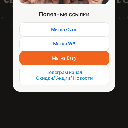
Полезные ссылки
e candles shaped like natural stones. Buy with Bitcoin, E
Solana, or 300+ other coins. Shipped worldwide.
Мы на Ozon
Мы на WB
HOW IT WORKS
Мы на Etsy
Телеграм канал
Скидки/ Акции/ Новости