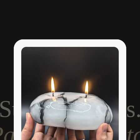
SHAKHOV — HANDMADE IN KAŞ, TURKEY
Stone Candles
ay with Crypt