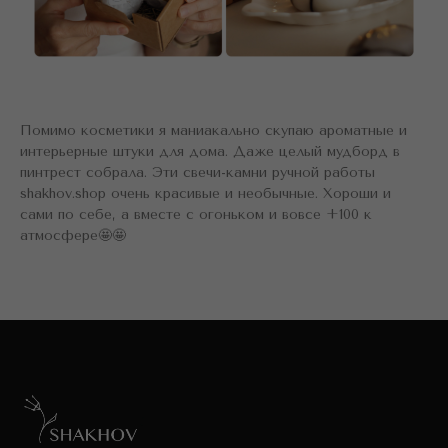
Помимо косметики я маниакально скупаю ароматные и
интерьерные штуки для дома. Даже целый мудборд в
пинтрест собрала. Эти свечи-камни ручной работы
shakhov.shop очень красивые и необычные. Хороши и
сами по себе, а вместе с огоньком и вовсе +100 к
атмосфере🤩🤩