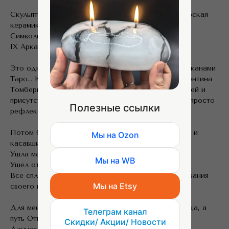
Скульптура
«Отшельник»
(IX Аркан Таро) — авторская
керамика ручной работы, 40 см
Символизм и авторское прочтение:
IX Аркан Таро: Отшельник. Архетип Мудреца
Это одна из первых моих работ над Старшими Арканами
Таро... Когда-то прекрасная книга медитаций Валентина
Томберга сама позвала меня в путь познания ключей и
присутствия чего-то большего в моей судьбе, чем просто
Полезные ссылки
рефлексивное ее проживание.
Потом было много людей, проходивших свои пути и
Мы на Ozon
касавшихся меня своими историями.
Ушла мама.
Мы на WB
Ушел отец....
Все сплетается в один узор осмысленного проживания
Мы на Etsy
своего пути.
Для меня девятый аркан Таро — это Аркан Сердца, а
Телеграм канал
путь Отшельника — Путь Отца.
Скидки/ Акции/ Новости