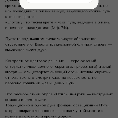
Данная работа — авторская интерпретация,
представляющая Отшельника не просто как старца, но
как проводника в жизнь вечную, ведающего «узкий путь
в тесные врата».
«...потому что тесны врата и узок путь, ведущие в жизнь,
и немногие находят их» (Мф. 7:14).
Пустота под плащом символизирует абсолютное
отсутствие эго. Вместо традиционной фигурки старца —
пылающее пламя Духа.
Контрастное цветовое решение — серо-зеленый
снаружи (символ земного, скрытого, природного) и алый
внутри — олицетворяет сияющий огонь истины, скрытый
от глаз тех, кто смотрит лишь на поверхность, но
бережно хранимый для ищущих Путь.
Это бескорыстный образ «Отца», чьи руки — инструмент
помощи и самоотдачи.
Традиционно в одной руке фонарь, освещающий Путь,
вторая опирается на посох — символ устойчивости в
истине и готовности пройти дорогу.