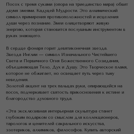
Посох с тремя суками (опора на триединство мира) обвит
двумя змеями. Кадуцей Мудрости. Это алхимический
символ примирения противоположностей и исцеления
души через познание. Змеи олицетворяют живую
энергию, которая становится послушным инструментом в
руках знающего.
В сердце фонаря горит девятиконечная звезда.
Звезда Инглии — символ Изначального Чистейшего
Света и Первичного Огня Божественного Созидания,
объединяющая Тело, Дух и Душу. Это Творческое пламя,
которое не обжигает, но освещает путь через тьму
неведения.
Золотой акцент на трех пальцах руки, опирающейся на
посох, подчеркивает святость прикосновения к истине и
благородство духовного труда.
«Эта эксклюзивная интерьерная скульптура станет
глубоким подарком со смыслом для коллекционеров,
тарологов и ценителей сакрального искусства,
эзотериков, алхимиков, философов. Купить авторский