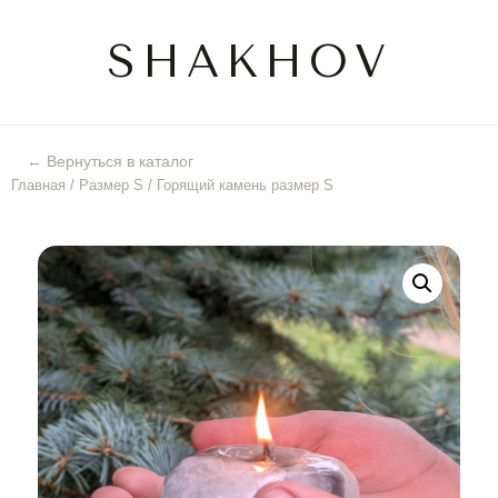
SHAKHOV
← Вернуться в каталог
Главная
/
Размер S
/ Горящий камень размер S