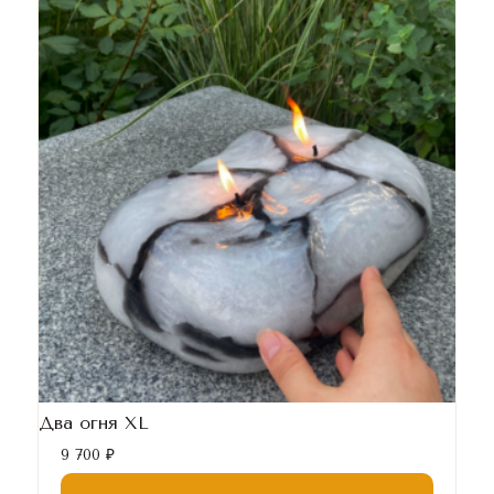
Два огня XL
9 700
₽