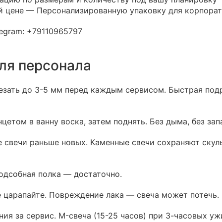
й цене — Персонализированную упаковку для корпорат
egram: +79110965797
ля персонала
езать до 3-5 мм перед каждым сервисом. Быстрая под
том в ванну воска, затем поднять. Без дыма, без запа
 свечи раньше новых. Каменные свечи сохраняют скул
Подсобная полка — достаточно.
 царапайте. Повреждение лака — свеча может потечь. 
ия за сервис. M-свеча (15-25 часов) при 3-часовых ужи