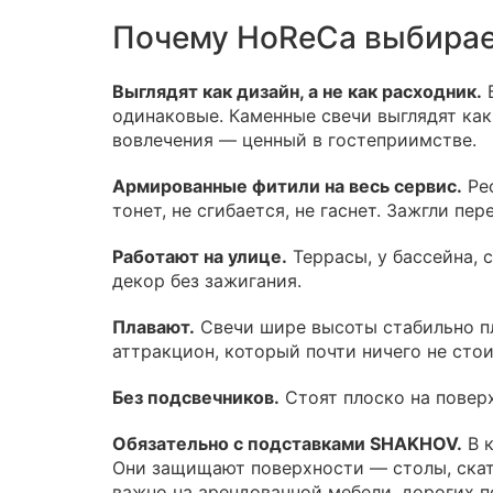
Почему HoReCa выбирае
Выглядят как дизайн, а не как расходник.
Б
одинаковые. Каменные свечи выглядят как
вовлечения — ценный в гостеприимстве.
Армированные фитили на весь сервис.
Рес
тонет, не сгибается, не гаснет. Зажгли п
Работают на улице.
Террасы, у бассейна, 
декор без зажигания.
Плавают.
Свечи шире высоты стабильно п
аттракцион, который почти ничего не сто
Без подсвечников.
Стоят плоско на поверх
Обязательно с подставками SHAKHOV.
В к
Они защищают поверхности — столы, скат
важно на арендованной мебели, дорогих п