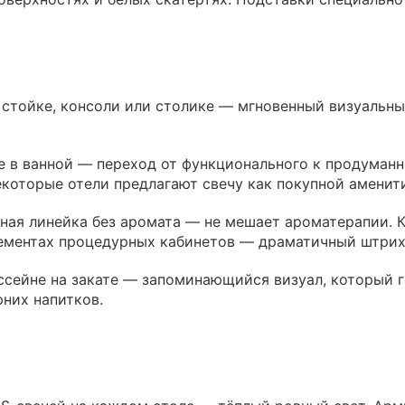
а стойке, консоли или столике — мгновенный визуальны
е в ванной — переход от функционального к продуман
которые отели предлагают свечу как покупной аменити
ная линейка без аромата — не мешает ароматерапии. 
ементах процедурных кабинетов — драматичный штрих
сейне на закате — запоминающийся визуал, который г
рних напитков.