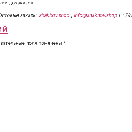
нии дозаказов.
Оптовые заказы.
shakhov.shop
|
info@shakhov.shop
| +79
ий
язательные поля помечены
*