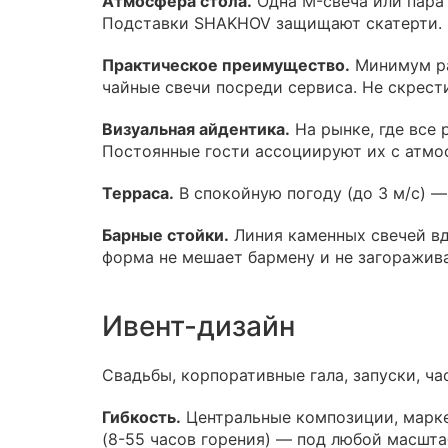
Атмосфера стола.
Одна M-свеча или пара 
Подставки SHAKHOV защищают скатерти.
Практическое преимущество.
Минимум ра
чайные свечи посреди сервиса. Не скрест
Визуальная айдентика.
На рынке, где все
Постоянные гости ассоциируют их с атмо
Терраса.
В спокойную погоду (до 3 м/с) —
Барные стойки.
Линия каменных свечей вд
форма не мешает бармену и не загоражива
Ивент-дизайн
Свадьбы, корпоративные гала, запуски, ча
Гибкость.
Центральные композиции, маркер
(8-55 часов горения) — под любой масшта