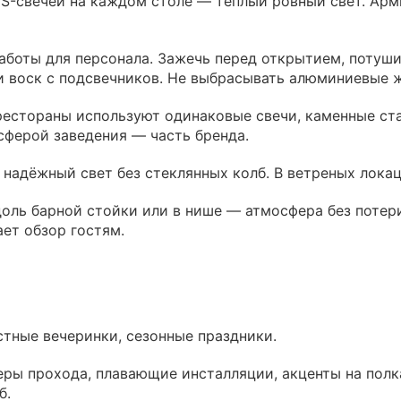
S-свечей на каждом столе — тёплый ровный свет. Арм
боты для персонала. Зажечь перед открытием, потуши
и воск с подсвечников. Не выбрасывать алюминиевые 
 рестораны используют одинаковые свечи, каменные ст
сферой заведения — часть бренда.
 надёжный свет без стеклянных колб. В ветреных лок
оль барной стойки или в нише — атмосфера без потери
ет обзор гостям.
стные вечеринки, сезонные праздники.
ы прохода, плавающие инсталляции, акценты на полках
б.