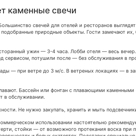
т каменные свечи
ольшинство свечей для отелей и ресторанов выглядят
 подобранные природные объекты. Гости замечают их, 
торанный ужин — 3-4 часа. Лобби отеля — весь вечер
еред сервисом, потушили после — без обслуживания в пр
сады — при ветре до 3 м/с. В ветреных локациях — в 
лавают. Бассейн или фонтан с плавающими каменными 
ит в обслуживании.
ности. Не нужно закупать, хранить и мыть подсвечник
оммерческом использовании настоятельно рекоменду
ерти, стойки — от возможного протекания воска при 
оверхностях и белых скатертях. Подставки специально