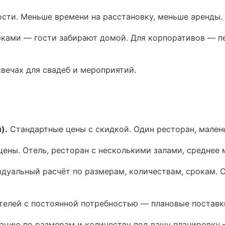
сти. Меньше времени на расстановку, меньше аренды.
ками — гости забирают домой. Для корпоративов — пе
вечах для свадеб и мероприятий.
).
Стандартные цены с скидкой. Один ресторан, малень
ены. Отель, ресторан с несколькими залами, среднее 
уальный расчёт по размерам, количествам, срокам. С
телей с постоянной потребностью — плановые постав
тацию по размерам и количеству под вашу планировку